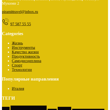
Мукими 2
piramittravel@inbox.ru
97 587 55 55
Categories
Жизнь
Инструменты
Качество жизни
Продуктивность
Самодисциплина
Спорт
Технологии
Популярные направления
Италия
ТЕГИ
Инструменты
Веб
Отдых