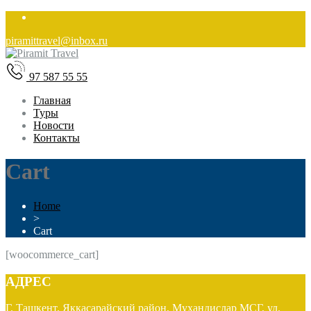
piramittravel@inbox.ru
97 587 55 55
Главная
Туры
Новости
Контакты
Cart
Home
>
Cart
[woocommerce_cart]
АДРЕС
Г. Ташкент, Яккасарайский район, Мухандислар МСГ, ул.