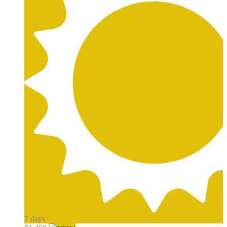
7
days