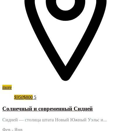
more
$950
$800
5
Cолнечный и современный Сидней
Сидней — столица штата Новый Южный Уэльс и...
Фев - Янв