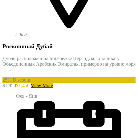
7
days
Роскошный Дубай
Дубай расположен на побережье Персидского залива в
Объединённых Арабских Эмиратах, примерно на уровне моря
—...
25%
Discount
$1,950
$1,450
View More
Фев - Янв