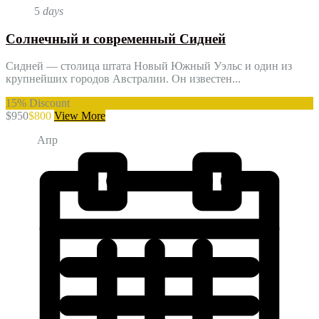
5
days
Cолнечный и современный Сидней
Сидней — столица штата Новый Южный Уэльс и один из
крупнейших городов Австралии. Он известен...
15%
Discount
$950
$800
View More
Апр