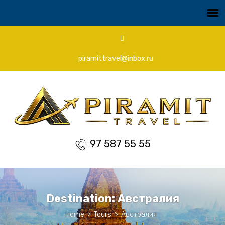
piramittravel@inbox.ru
97 587 55 55
Destination:
Австралия
Home
>
Tours
>
Австралия