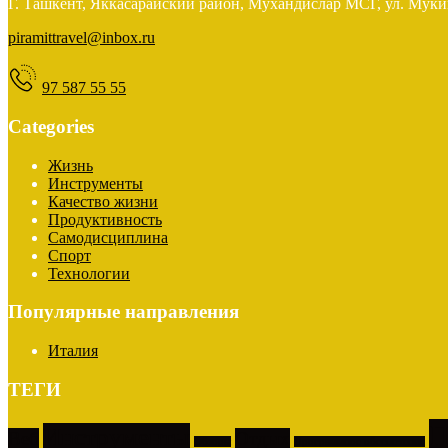
Г. Ташкент, Яккасарайский район, Мухандислар МСГ, ул. Муки
piramittravel@inbox.ru
97 587 55 55
Categories
Жизнь
Инструменты
Качество жизни
Продуктивность
Самодисциплина
Спорт
Технологии
Популярные направления
Италия
ТЕГИ
П
Инструменты
Веб
Отдых
Обзоры
Программное обеспечение