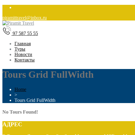
piramittravel@inbox.ru
97 587 55 55
Главная
Туры
Новости
Контакты
Tours Grid FullWidth
Home
>
Tours Grid FullWidth
No Tours Found!
АДРЕС