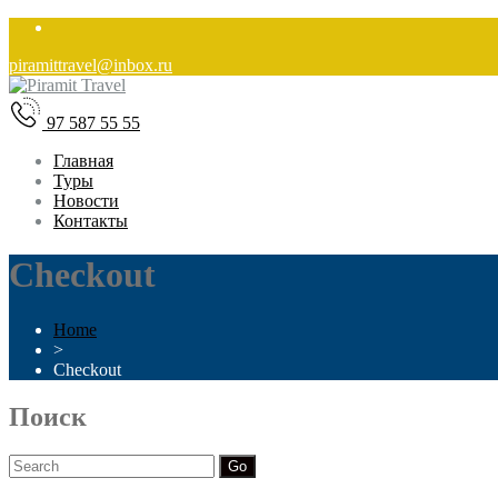
piramittravel@inbox.ru
97 587 55 55
Главная
Туры
Новости
Контакты
Checkout
Home
>
Checkout
Поиск
Search
for: