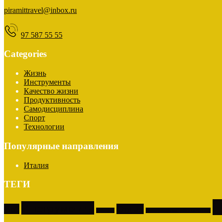
piramittravel@inbox.ru
97 587 55 55
Categories
Жизнь
Инструменты
Качество жизни
Продуктивность
Самодисциплина
Спорт
Технологии
Популярные направления
Италия
ТЕГИ
П
Инструменты
Веб
Отдых
Обзоры
Программное обеспечение