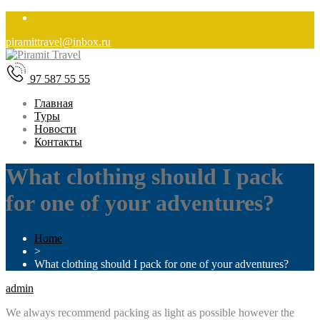
piramittravel@inbox.ru
97 587 55 55
Главная
Туры
Новости
Контакты
What clothing should I pack
for one of your adventures?
Home
>
What clothing should I pack for one of your adventures?
admin
We always recommend packing as light as possible however the